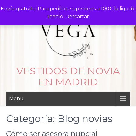
Skip
Envío gratuito. Para pedidos superiores a 100€ la liga de
to
regalo.
Descartar
content
VESTIDOS DE NOVIA
EN MADRID
Menu
Categoría:
Blog novias
Cómo ser asesora nupcial