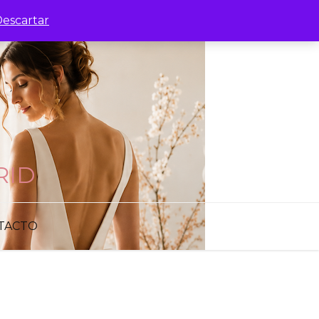
escartar
RID
TACTO