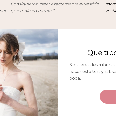
Consiguieron crear exactamente el vestido
mome
mer
que tenía en mente.”
vesti
Qué tip
Si quieres descubrir cu
hacer este test y sabr
boda.