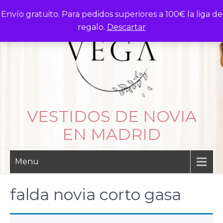
Skip
Envío gratuito. Para pedidos superiores a 100€ la liga de
to
regalo.
Descartar
content
VESTIDOS DE NOVIA
EN MADRID
Menu
falda novia corto gasa