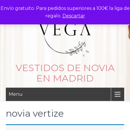
Skip
Envío gratuito. Para pedidos superiores a 100€ la liga de
to
regalo.
Descartar
content
VESTIDOS DE NOVIA
EN MADRID
Menu
novia vertize