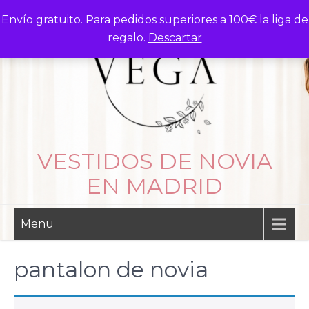
Skip
Envío gratuito. Para pedidos superiores a 100€ la liga de
to
regalo.
Descartar
content
VESTIDOS DE NOVIA
EN MADRID
Menu
pantalon de novia