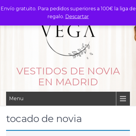
Skip
Envío gratuito. Para pedidos superiores a 100€ la liga de
to
regalo.
Descartar
content
VESTIDOS DE NOVIA
EN MADRID
Menu
tocado de novia