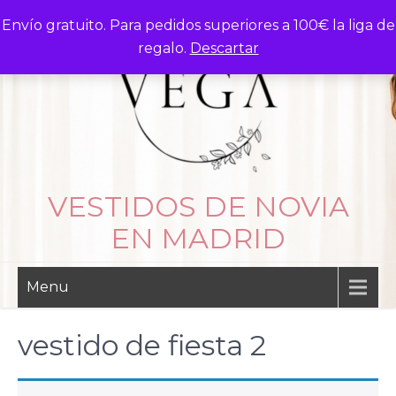
Skip
Envío gratuito. Para pedidos superiores a 100€ la liga de
to
regalo.
Descartar
content
VESTIDOS DE NOVIA
EN MADRID
Menu
vestido de fiesta 2