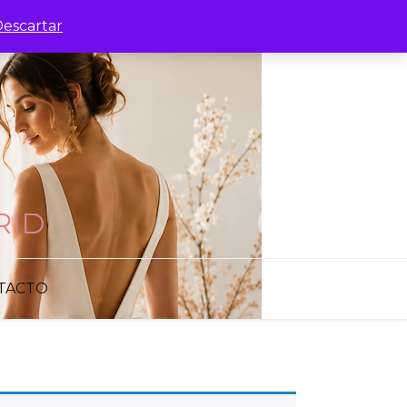
escartar
RID
TACTO