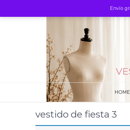
Skip
Envío gr
to
content
VE
HOME
vestido de fiesta 3