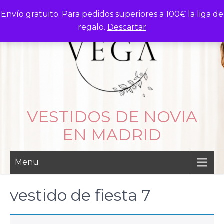
Skip
Envío gratuito. Para pedidos superiores a 100€ la liga de
to
regalo.
Descartar
content
VESTIDOS DE NOVIA
EN MADRID
Menu
vestido de fiesta 7