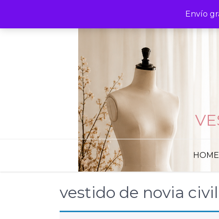
Skip
Envío gr
to
content
VE
HOME
vestido de novia civil