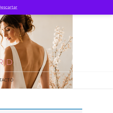
escartar
RID
TACTO