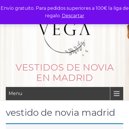
Skip
Envío gratuito. Para pedidos superiores a 100€ la liga de
to
regalo.
Descartar
content
VESTIDOS DE NOVIA
EN MADRID
Menu
vestido de novia madrid