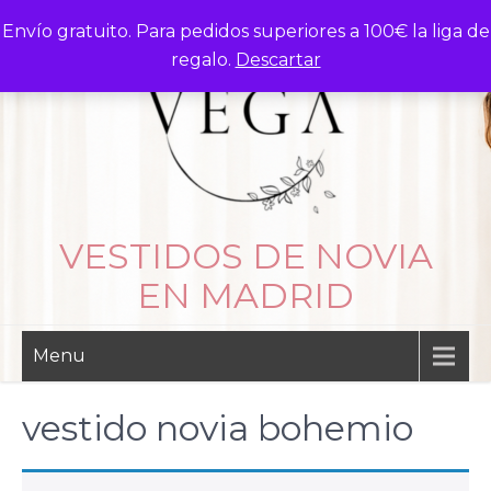
Skip
Envío gratuito. Para pedidos superiores a 100€ la liga de
to
regalo.
Descartar
content
VESTIDOS DE NOVIA
EN MADRID
Menu
vestido novia bohemio