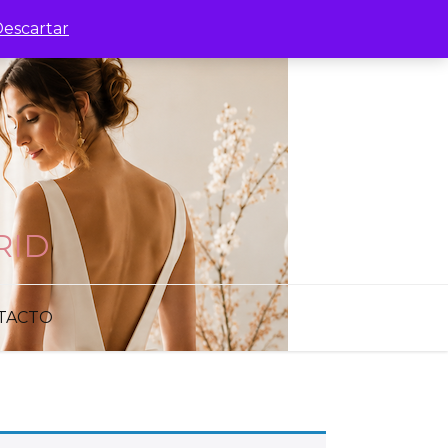
escartar
RID
TACTO