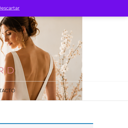
escartar
RID
TACTO