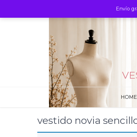
Skip
Envío gr
to
content
VE
HOME
vestido novia sencill