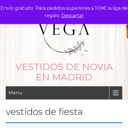
Skip
Envío gratuito. Para pedidos superiores a 100€ la liga de
to
regalo.
Descartar
content
VESTIDOS DE NOVIA
EN MADRID
Menu
vestidos de fiesta