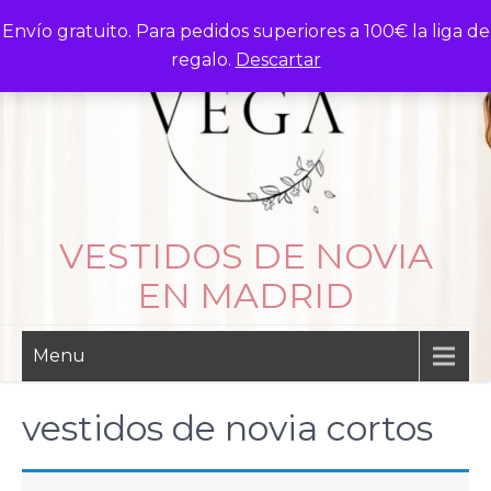
Skip
Envío gratuito. Para pedidos superiores a 100€ la liga de
to
regalo.
Descartar
content
VESTIDOS DE NOVIA
EN MADRID
Menu
vestidos de novia cortos