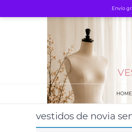
Skip
Envío gr
to
content
VE
HOME
vestidos de novia sen