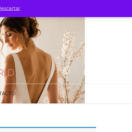
escartar
RID
TACTO