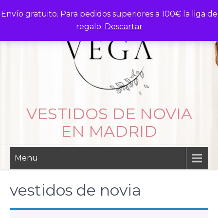
Skip
Envío gratuito. Para pedidos superiores a 100€ la liga de
to
regalo.
Descartar
content
VESTIDOS DE NOVIA
EN MADRID
Menu
vestidos de novia