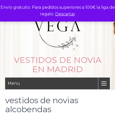
Skip
Envío gratuito. Para pedidos superiores a 100€ la liga de
to
regalo.
Descartar
content
VESTIDOS DE NOVIA
EN MADRID
Menu
vestidos de novias
alcobendas