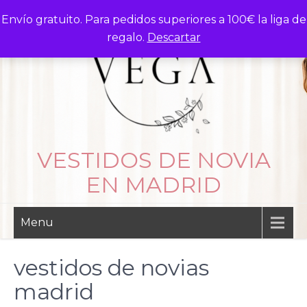
Skip
Envío gratuito. Para pedidos superiores a 100€ la liga de
to
regalo.
Descartar
content
VESTIDOS DE NOVIA
EN MADRID
Menu
vestidos de novias
madrid