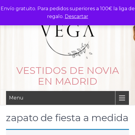
Skip
Envío gratuito. Para pedidos superiores a 100€ la liga de
to
regalo.
Descartar
content
VESTIDOS DE NOVIA
EN MADRID
Menu
zapato de fiesta a medida