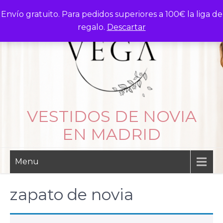
Skip
Envío gratuito. Para pedidos superiores a 100€ la liga de
to
regalo.
Descartar
content
VESTIDOS DE NOVIA
EN MADRID
Menu
zapato de novia