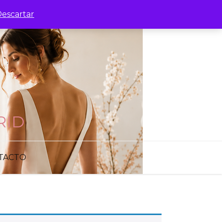
escartar
RID
TACTO