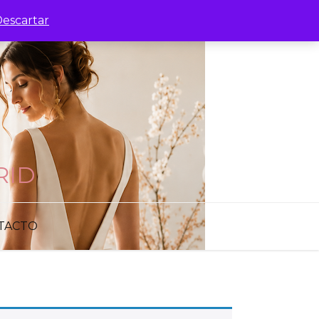
escartar
RID
TACTO