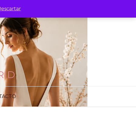
escartar
RID
TACTO