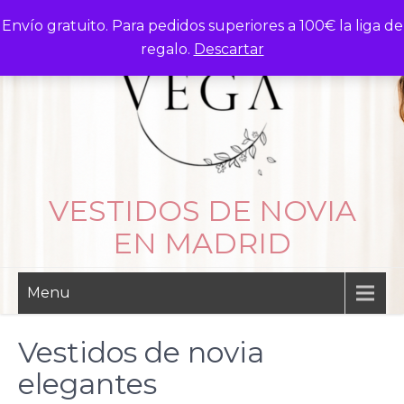
Skip
Envío gratuito. Para pedidos superiores a 100€ la liga de
to
regalo.
Descartar
content
VESTIDOS DE NOVIA
EN MADRID
Menu
Vestidos de novia
elegantes