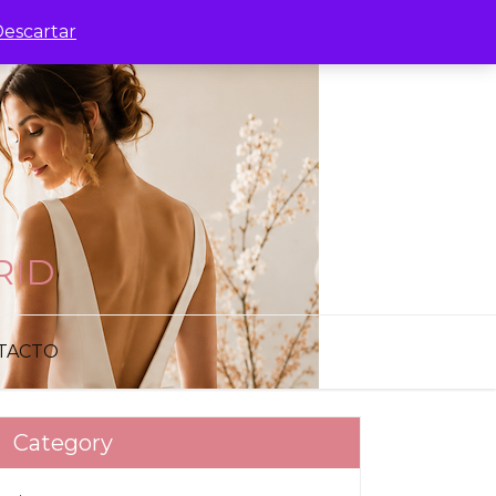
escartar
RID
TACTO
Category