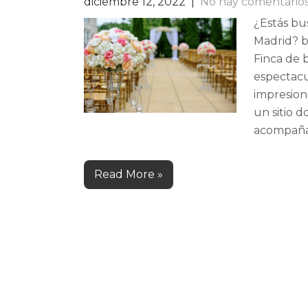
diciembre 12, 2022
|
No hay comentario
¿Estás bu
Madrid? b
Finca de 
espectacu
impresion
un sitio 
acompaña,
Read More »