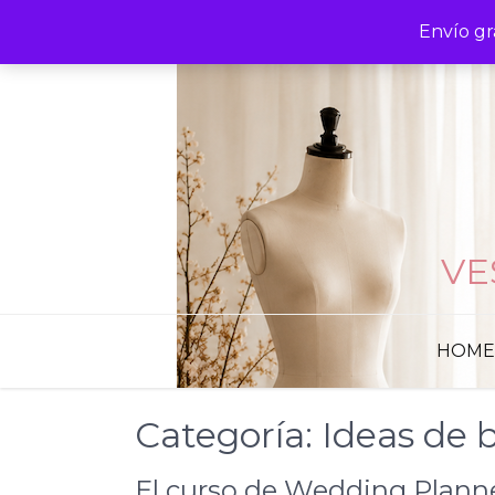
Skip
Envío gr
to
content
VE
HOME
Categoría:
Ideas de 
El curso de Wedding Plann