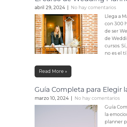
abril 29, 2024
|
No hay comentarios
Llega a M
con 300 h
de ser We
de Weddin
cursos. S
no es el tí
Read More »
Guía Completa para Elegir 
marzo 10, 2024
|
No hay comentarios
Guía Comp
la emocio
planner p