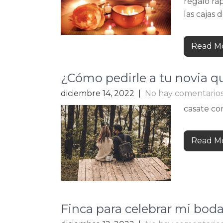
regalo rá
las cajas 
Read Mo
¿Cómo pedirle a tu novia q
diciembre 14, 2022
|
No hay comentario
casate c
Read Mo
Finca para celebrar mi bod