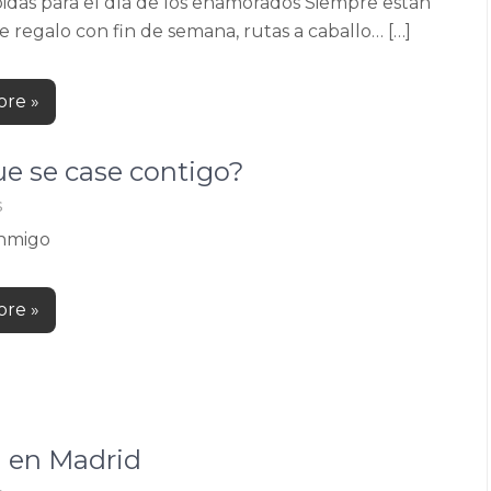
pidas para el día de los enamorados Siempre están
de regalo con fin de semana, rutas a caballo… […]
re »
ue se case contigo?
s
onmigo
re »
a en Madrid