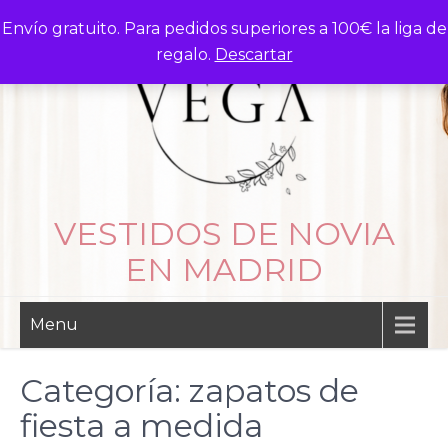
Skip
Envío gratuito. Para pedidos superiores a 100€ la liga de
to
regalo.
Descartar
content
VESTIDOS DE NOVIA
EN MADRID
Menu
Categoría:
zapatos de
fiesta a medida