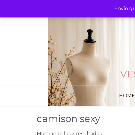
Skip
Envío gr
to
content
VE
HOME
camison sexy
Mostrando los 2 resultados