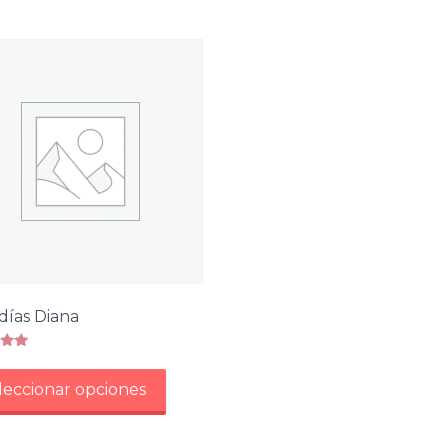
días Diana
do
Este
leccionar opciones
producto
tiene
múltiples