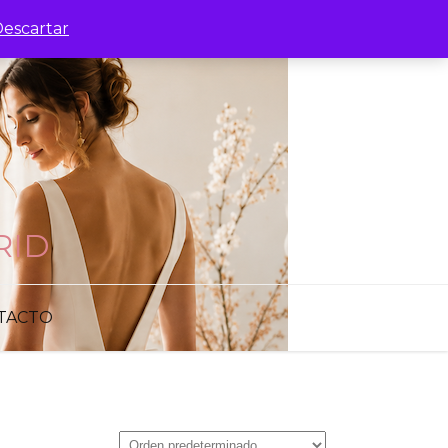
escartar
RID
TACTO