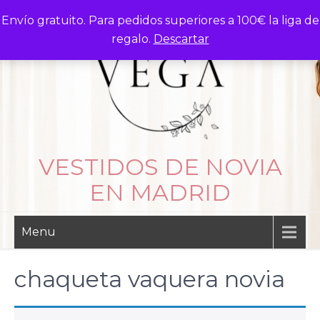
Skip
Envío gratuito. Para pedidos superiores a 100€ la liga de
to
regalo.
Descartar
content
VESTIDOS DE NOVIA
EN MADRID
Menu
chaqueta vaquera novia