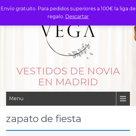
Skip
Envío gratuito. Para pedidos superiores a 100€ la liga de
to
regalo.
Descartar
content
VESTIDOS DE NOVIA
EN MADRID
Menu
zapato de fiesta