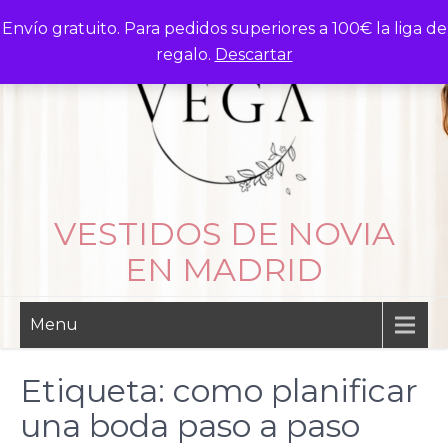
Skip
Envío gratuito. Para pedidos superiores a 100€ la liga de
to
regalo.
Descartar
content
VESTIDOS DE NOVIA
EN MADRID
Menu
Etiqueta:
como planificar
una boda paso a paso