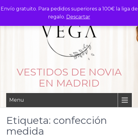
Skip
Envío gratuito. Para pedidos superiores a 100€ la liga de
to
regalo.
Descartar
content
VESTIDOS DE NOVIA
EN MADRID
Menu
Etiqueta:
confección
medida