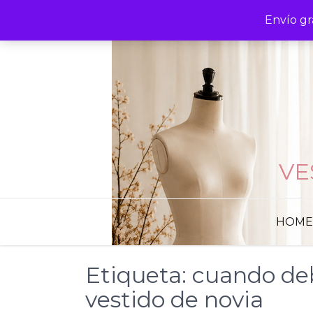
Skip
Envío gr
to
content
VE
HOME
Etiqueta:
cuando de
vestido de novia