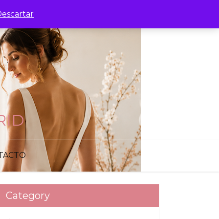
escartar
RID
TACTO
Category