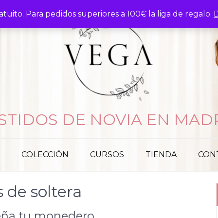
atuito. Para pedidos superiores a 100€ la liga de regalo.
D
STIDOS DE NOVIA EN MAD
COLECCIÓN
CURSOS
TIENDA
CON
 de soltera
seña tu monedero