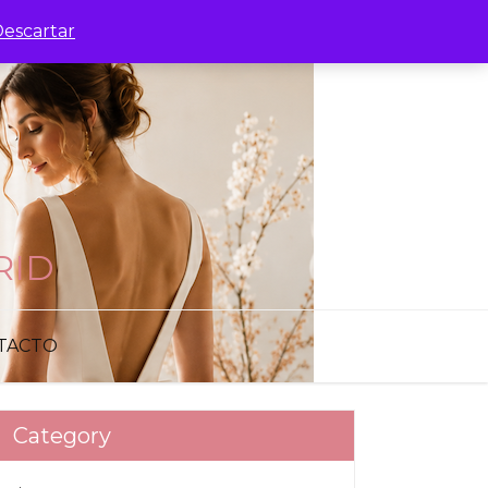
escartar
RID
TACTO
Category