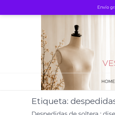
Skip
Envío gr
to
content
VE
HOME
Etiqueta:
despedidas
Despedidas de soltera : di