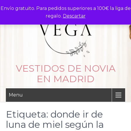
Skip
Envío gratuito. Para pedidos superiores a 100€ la liga de
to
regalo.
Descartar
content
VESTIDOS DE NOVIA
EN MADRID
Menu
Etiqueta:
donde ir de
luna de miel según la