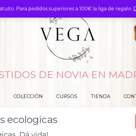
atuito. Para pedidos superiores a 100€ la liga de regalo.
D
STIDOS DE NOVIA EN MAD
COLECCIÓN
CURSOS
TIENDA
CON
es ecologicas
icas. Dá vida!.