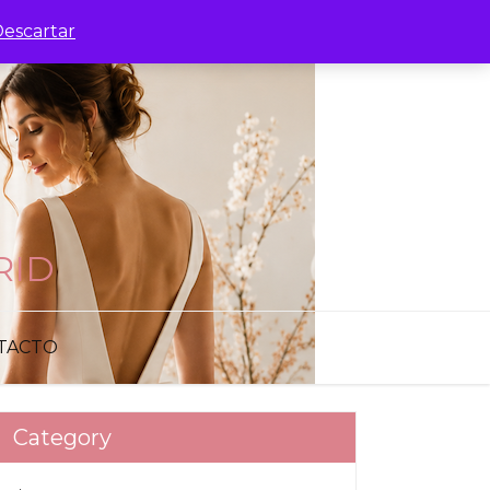
escartar
RID
TACTO
Category