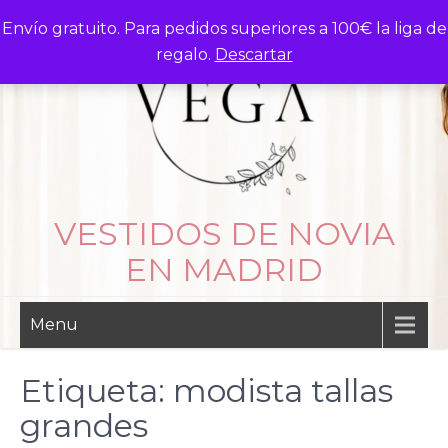
Skip
Envío gratuito. Para pedidos superiores a 100€ la liga de
to
regalo.
Descartar
content
VESTIDOS DE NOVIA
EN MADRID
Menu
Etiqueta:
modista tallas
grandes