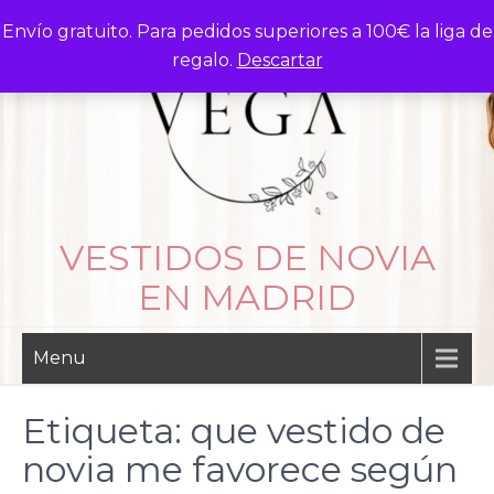
Skip
Envío gratuito. Para pedidos superiores a 100€ la liga de
to
regalo.
Descartar
content
VESTIDOS DE NOVIA
EN MADRID
Menu
Etiqueta:
que vestido de
novia me favorece según