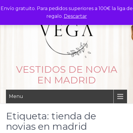
Skip
Envío gratuito. Para pedidos superiores a 100€ la liga de
to
regalo.
Descartar
content
VESTIDOS DE NOVIA
EN MADRID
Menu
Etiqueta:
tienda de
novias en madrid