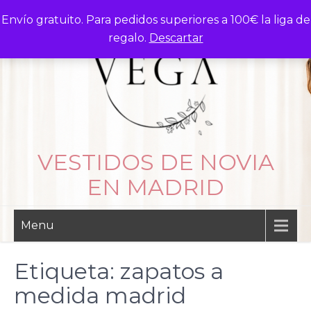
Skip
Envío gratuito. Para pedidos superiores a 100€ la liga de
to
regalo.
Descartar
content
VESTIDOS DE NOVIA
EN MADRID
Menu
Etiqueta:
zapatos a
medida madrid