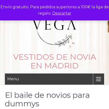
Skip
Envío gratuito. Para pedidos superiores a 100€ la liga de
to
regalo.
Descartar
content
VESTIDOS DE NOVIA
EN MADRID
Menu
El baile de novios para
dummys