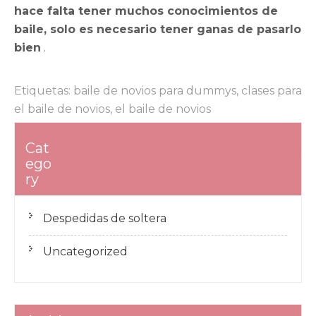
hace falta tener muchos conocimientos de
baile, solo es necesario tener ganas de pasarlo
bien
.
Etiquetas:
baile de novios para dummys
,
clases para
el baile de novios
,
el baile de novios
Navegación
Invitaciones de boda ecológicas. Dá vida!.
Cat
de
Los vestidos de novia sencillos son tendencia
ego
entradas
ry
Despedidas de soltera
Uncategorized