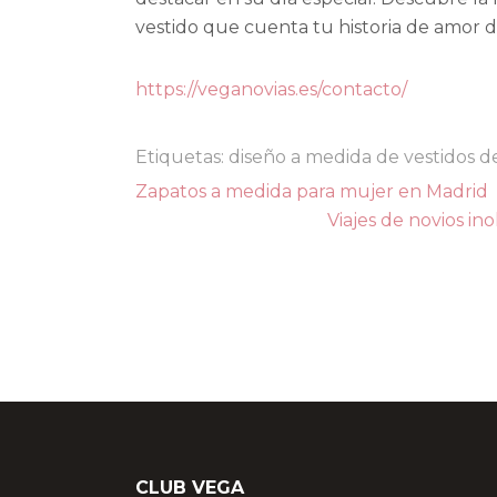
vestido que cuenta tu historia de amor
https://veganovias.es/contacto/
Etiquetas:
diseño a medida de vestidos d
Navegación
Zapatos a medida para mujer en Madrid
de
Viajes de novios in
entradas
CLUB VEGA