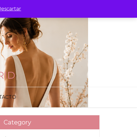
escartar
RID
TACTO
Category