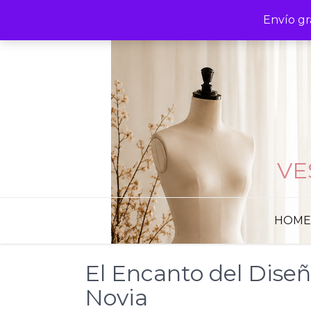
Skip
Envío gr
to
content
VE
HOME
El Encanto del Dise
Novia