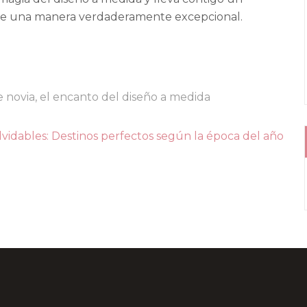
 de una manera verdaderamente excepcional.
e novia
,
el encanto del diseño a medida
olvidables: Destinos perfectos según la época del año