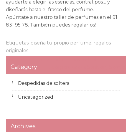
ayudarte a elegir las esencias, contratipos… y
diseñarás hasta el frasco del perfume.
Apúntate a nuestro taller de perfumes en el 91
831 95 78. También puedes regalarlos!
Etiquetas:
diseña tu propio perfume
,
regalos
originales
Navegación
Cómo escoger el vestido de novia ideal
Category
de
Ideas para bodas bonitas y baratas
entradas
Despedidas de soltera
Uncategorized
Archives