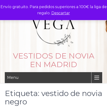
Skip
Envío gratuito. Para pedidos superiores a 100€ la liga de
to
regalo.
Descartar
content
VESTIDOS DE NOVIA
EN MADRID
Menu
Etiqueta:
vestido de novia
negro