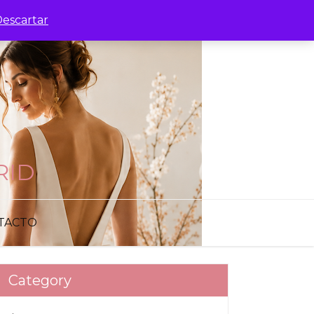
escartar
RID
TACTO
Category