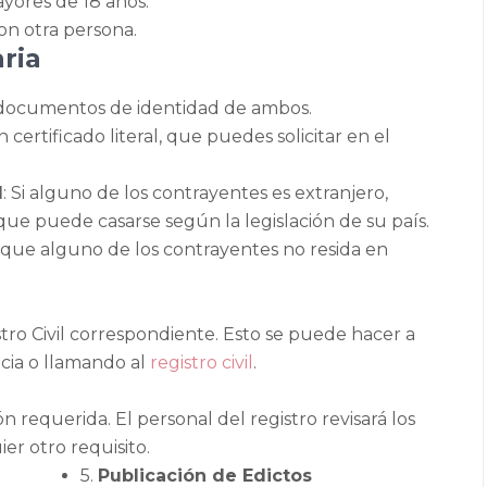
yores de 18 años.
on otra persona.
ria
os documentos de identidad de ambos.
 certificado literal, que puedes solicitar en el
l
: Si alguno de los contrayentes es extranjero,
 que puede casarse según la legislación de su país.
e que alguno de los contrayentes no resida en
istro Civil correspondiente. Esto se puede hacer a
ticia o llamando al
registro civil
.
 requerida. El personal del registro revisará los
r otro requisito.
5.
Publicación de Edictos