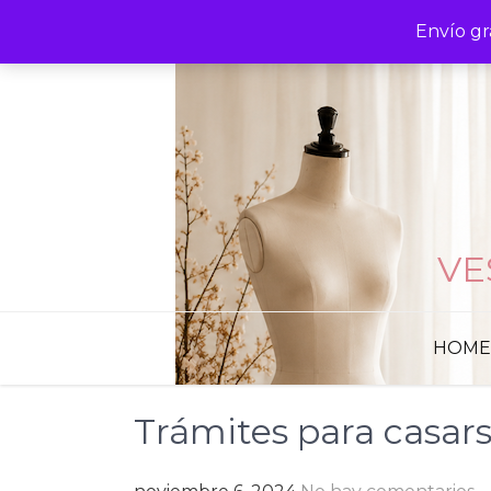
Skip
Envío gr
to
content
VE
HOME
Trámites para casar