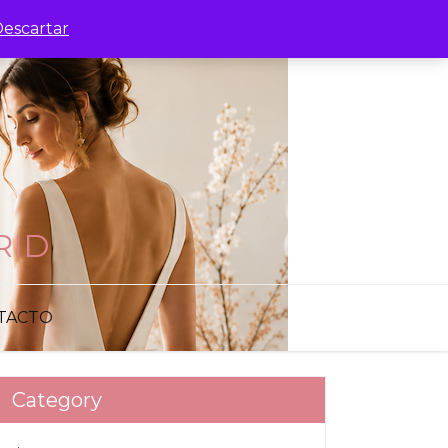
escartar
RID
TACTO
Category