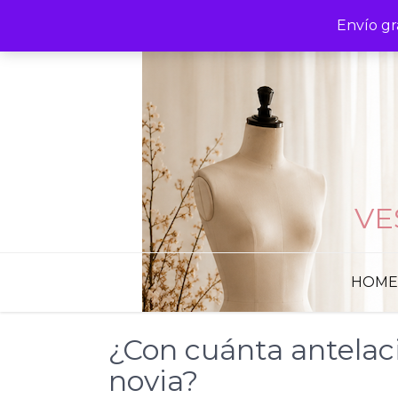
Skip
Envío gr
to
content
VE
HOME
¿Con cuánta antelac
novia?