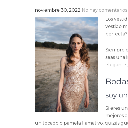
noviembre 30, 2022
No hay comentarios
Los vesti
vestido m
perfecta?
Siempre e
seas una i
elegante 
Bodas
soy un
Si eres u
mejores a
un tocado o pamela llamativo. quizás gua