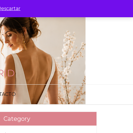
escartar
RID
TACTO
Category