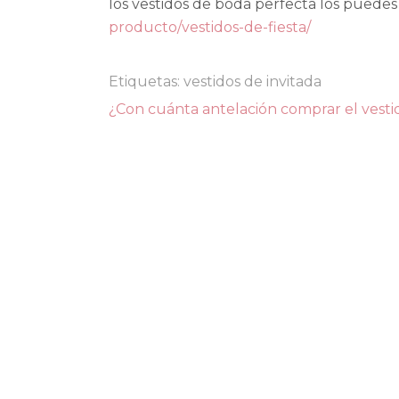
los vestidos de boda perfecta los puede
producto/vestidos-de-fiesta/
Etiquetas:
vestidos de invitada
Navegación
¿Con cuánta antelación comprar el vesti
de
entradas