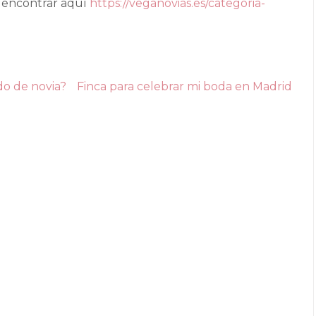
s encontrar aquí
https://veganovias.es/categoria-
do de novia?
Finca para celebrar mi boda en Madrid