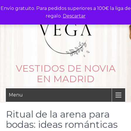
Skip
Envío gratuito. Para pedidos superiores a 100€ la liga de
to
regalo.
Descartar
content
VESTIDOS DE NOVIA
EN MADRID
Menu
Ritual de la arena para
bodas: ideas románticas