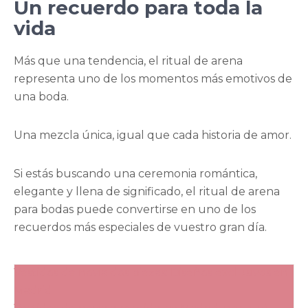
Un recuerdo para toda la
vida
Más que una tendencia, el ritual de arena
representa uno de los momentos más emotivos de
una boda.
Una mezcla única, igual que cada historia de amor.
Si estás buscando una ceremonia romántica,
elegante y llena de significado, el ritual de arena
para bodas puede convertirse en uno de los
recuerdos más especiales de vuestro gran día.
Navegación
Vestidos de novia dos piezas: Diseños exclusivos en
de
Madrid