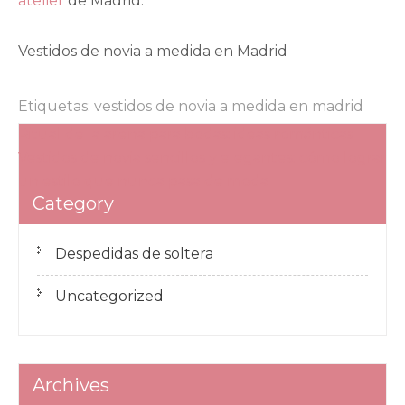
atelier
de Madrid.
Vestidos de novia a medida en Madrid
Etiquetas:
vestidos de novia a medida en madrid
Navegación
Ritual de la arena para bodas: ideas románticas
de
Vestidos de novia sencillos y elegantes: cómo lograr
un estilo que nunca pasa de moda
entradas
Category
Despedidas de soltera
Uncategorized
Archives