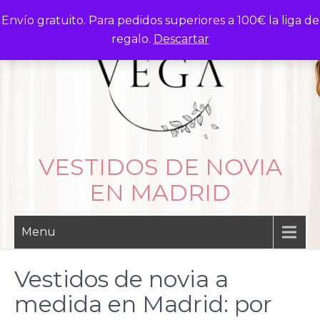
Skip
Envío gratuito. Para pedidos superiores a 100€ la liga de
to
regalo.
Descartar
content
VESTIDOS DE NOVIA
EN MADRID
Menu
Vestidos de novia a
medida en Madrid: por